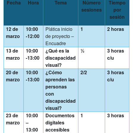
Fecha
Hora
Tema
Número
Tiempo
sesiones
por
sesión
12 de
10:00
Plática inicio
1
2 horas
marzo
-12:00
de proyecto –
Encuadre
13 de
10:00
¿Qué es la
½
3 horas
marzo
-13:00
discapacidad
c/u
visual?
20 de
10:00
¿Cómo
2/2
3 horas
marzo
-13:00
aprenden las
c/u
personas
con
discapacidad
visual?
23 de
10:00
Documentos
1
3 horas
marzo
–
digitales
13:00
accesibles