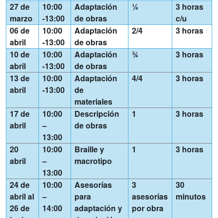
27 de
10:00
Adaptación
¼
3 horas
marzo
-13:00
de obras
c/u
06 de
10:00
Adaptación
2/4
3 horas
abril
-13:00
de obras
10 de
10:00
Adaptación
¾
3 horas
abril
-13:00
de obras
13 de
10:00
Adaptación
4/4
3 horas
abril
-13:00
de
materiales
17 de
10:00
Descripción
1
3 horas
abril
–
de obras
13:00
20
10:00
Braille y
1
3 horas
abril
–
macrotipo
13:00
24 de
10:00
Asesorías
3
30
abril al
–
para
asesorías
minutos
26 de
14:00
adaptación y
por obra