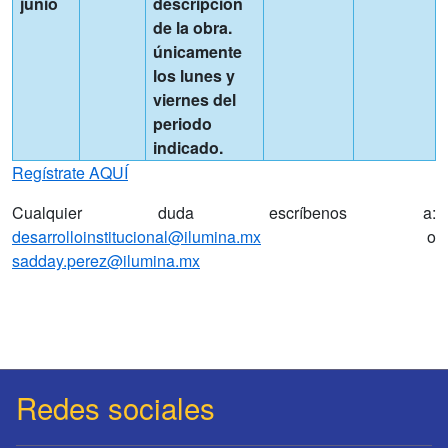
junio
descripción
de la obra.
únicamente
los lunes y
viernes del
periodo
indicado.
Regístrate AQUÍ
Cualquier duda escríbenos a:
desarrolloinstitucional@ilumina.mx
o
sadday.perez@ilumina.mx
Redes sociales